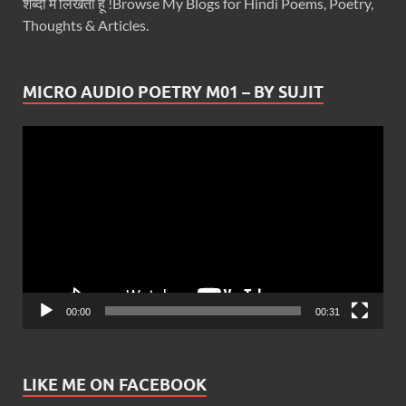
शब्दों में लिखता हूँ !Browse My Blogs for Hindi Poems, Poetry,
Thoughts & Articles.
MICRO AUDIO POETRY M01 – BY SUJIT
Video
Player
00:00
00:31
LIKE ME ON FACEBOOK