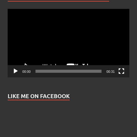
Video
Player
00:00
00:31
LIKE ME ON FACEBOOK