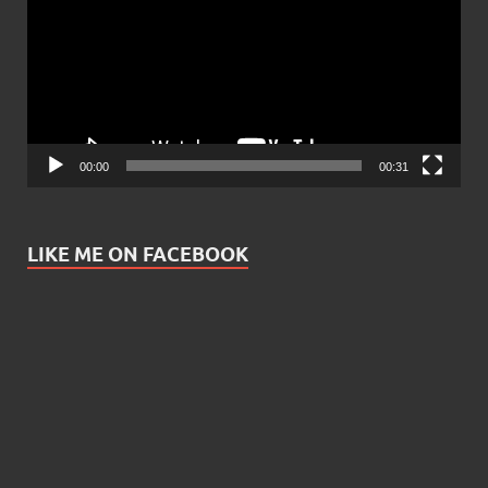
00:00
00:31
LIKE ME ON FACEBOOK