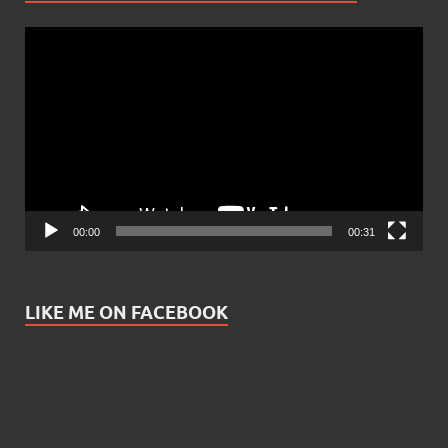
Video
Player
00:00
00:31
LIKE ME ON FACEBOOK