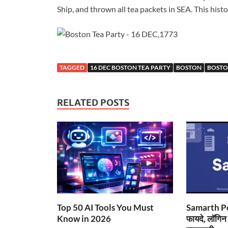
Ship, and thrown all tea packets in SEA. This hist
TAGGED
16 DEC BOSTON TEA PARTY
BOSTON
BOSTO
RELATED POSTS
Top 50 AI Tools You Must
Samarth Port
Know in 2026
फायदे, लॉगिन प्