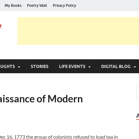
My Books
Poetry Wall
Privacy Policy
y
OUGHTS
STORIES
LIFE EVENTS
DIGITAL BLOG
aissance of Modern
c 16, 1773 the group of colonists refused to load tea in