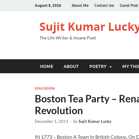
August 8, 2026
About Me
Contact me
Guest Post
Sujit Kumar Luck
The Life Writer & Insane Poet
HOME
ABOUT
POETRY
MY TH
EDUCATION
Boston Tea Party – Ren
Revolution
December 1, 2011
-
by
Sujit Kumar Lucky
IN 1773 – Boston A Town In British Colony.. On De