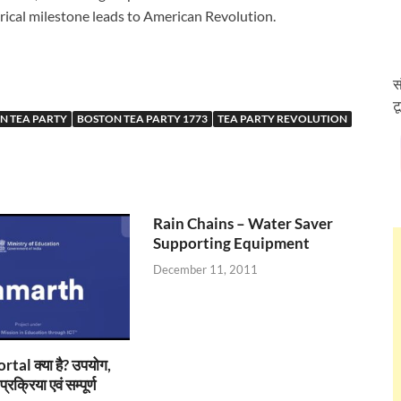
orical milestone leads to American Revolution.
स
ट
N TEA PARTY
BOSTON TEA PARTY 1773
TEA PARTY REVOLUTION
Rain Chains – Water Saver
Supporting Equipment
December 11, 2011
al क्या है? उपयोग,
रक्रिया एवं सम्पूर्ण