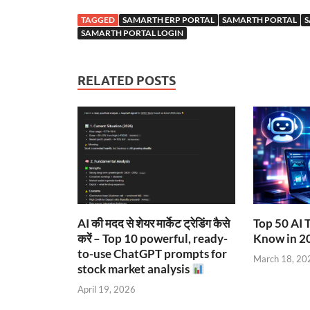
TAGGED
SAMARTH ERP PORTAL
SAMARTH PORTAL
S
SAMARTH PORTAL LOGIN
RELATED POSTS
AI की मदद से शेयर मार्केट ट्रेडिंग कैसे
Top 50 AI 
करें – Top 10 powerful, ready-
Know in 2
to-use ChatGPT prompts for
March 18, 20
stock market analysis
April 19, 2026