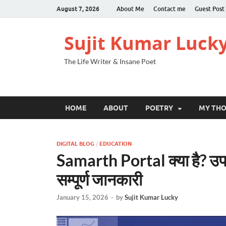
August 7, 2026
About Me
Contact me
Guest Post
Sujit Kumar Luck
The Life Writer & Insane Poet
HOME
ABOUT
POETRY
MY TH
DIGITAL BLOG
/
EDUCATION
Samarth Portal क्या है? उपयो
सम्पूर्ण जानकारी
January 15, 2026
-
by
Sujit Kumar Lucky