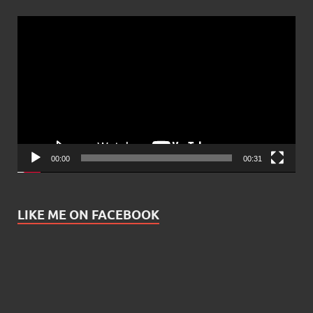
Video
Player
00:00
00:31
LIKE ME ON FACEBOOK