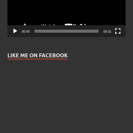
00:00
00:31
LIKE ME ON FACEBOOK