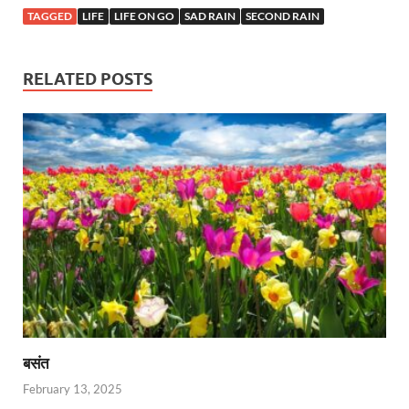
TAGGED
LIFE
LIFE ON GO
SAD RAIN
SECOND RAIN
RELATED POSTS
बसंत
February 13, 2025