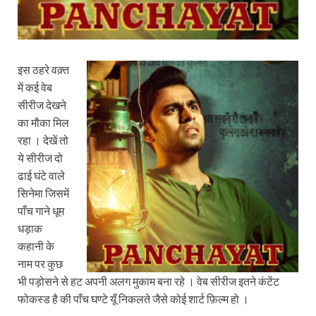
इस ठहरे वक़्त
में कई वेब
सीरीज देखने
का मौका मिल
रहा । देखें तो
ये सीरीज दो
ढाई घंटे वाले
सिनेमा जिसमें
पाँच गाने धूम
धड़ाक
कहानी के
नाम पर कुछ
भी पड़ोसने से हट अपनी अलग मुकाम बना रहे । वेब सीरीज इतने कंटेंट
फोकस्ड है की पाँच घण्टे यूँ निकलते जैसे कोई शार्ट फ़िल्म हो ।