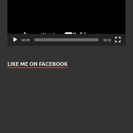
00:00
00:31
LIKE ME ON FACEBOOK