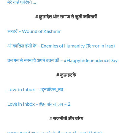
मेरे नन्हें फ़रिश्ते …
# कुछ देश और समाज से जुडी कवितायेँ
सरहदें – Wound of Kashmir
ओ कातिल हँसी के – Enemies of Humanity (Terror in Iraq)
तन मन से नमन हो अपने वतन की – #HappyIndependenceDay
# कुछ हटके
Love in Inbox – #इनबॉक्स_लव
Love in Inbox – #इनबॉक्स_लव – 2
# राजनीती और व्यंग्य
प्राइम् टाइम में आज .. कहने दो जी कहता रहे .. याहू !! (व्यंग्य)