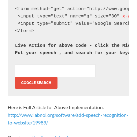
<form method="get" action="http://www.google.
 <input type="text" name="q" size="30" 
x-web
 <input type="submit" value="Google Search" /
</form>

Live Action for above code - click the Mic ic
Put your speech , and search for your keywor
Here is Full Article for Above Implementation:
http://www.labnol.org/software/add-speech-recognition-
to-website/19989/