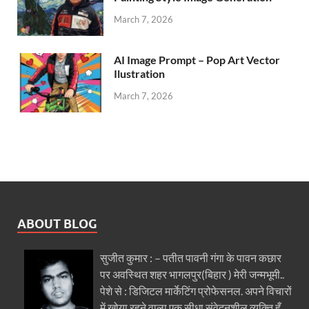
March 7, 2026
AI Image Prompt – Pop Art Vector
Ilustration
March 7, 2026
ABOUT BLOG
सुजीत कुमार : – पतीत पावनी गंगा के पावन कछार
पर अवस्थित शहर भागलपुर(बिहार ) मेरी जन्मभूमी..
पेशे से : डिजिटल मार्केटिंग प्रोफेसनल. अपने विचारों
में खोया रहने वाला एक सीधा संवेदनशील व्यक्ति हूँ.